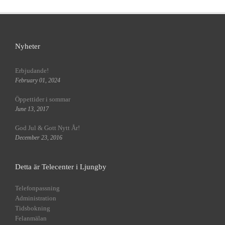
Nyheter
Erbjudande!
February 01, 2024
Öppettider i sommar
June 13, 2017
God Jul & Gott Nytt År!
December 23, 2016
Detta är Telecenter i Ljungby
Telefonpassning
Administration
Tidsbokning
Felanmälan