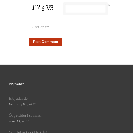
*
Anti-Spam
Nyheter
Erbjudande!
February 01, 2024
Öppettider i sommar
June 13, 2017
God Jul & Gott Nytt År!